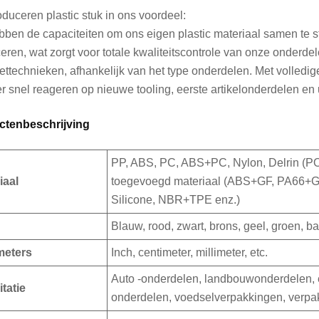
duceren plastic stuk in ons voordeel:
ben de capaciteiten om ons eigen plastic materiaal samen te st
eren, wat zorgt voor totale kwaliteitscontrole van onze onder
iettechnieken, afhankelijk van het type onderdelen. Met volled
r snel reageren op nieuwe tooling, eerste artikelonderdelen en 
ctenbeschrijving
PP, ABS, PC, ABS+PC, Nylon, Delrin (
iaal
toegevoegd materiaal (ABS+GF, PA66+GF
Silicone, NBR+TPE enz.)
Blauw, rood, zwart, brons, geel, groen, b
meters
Inch, centimeter, millimeter, etc.
Auto -onderdelen, landbouwonderdelen, 
itatie
onderdelen, voedselverpakkingen, verpa