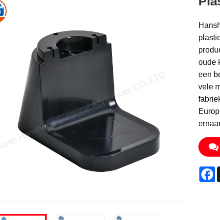
Pla
Hansh
plasti
produc
oude 
een be
vele m
fabrie
Europ
ernaar
F