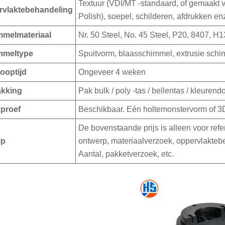
Textuur (VDI/MT -standaard, of gemaakt va
rvlaktebehandeling
Polish), soepel, schilderen, afdrukken en
mmelmateriaal
Nr. 50 Steel, No. 45 Steel, P20, 8407, H1
mmeltype
Spuitvorm, blaasschimmel, extrusie schi
ooptijd
Ongeveer 4 weken
akking
Pak bulk / poly -tas / bellentas / kleurend
proef
Beschikbaar. Eén holtemonstervorm of 3D
De bovenstaande prijs is alleen voor refer
ip
ontwerp, materiaalverzoek, oppervlaktebe
Aantal, pakketverzoek, etc.