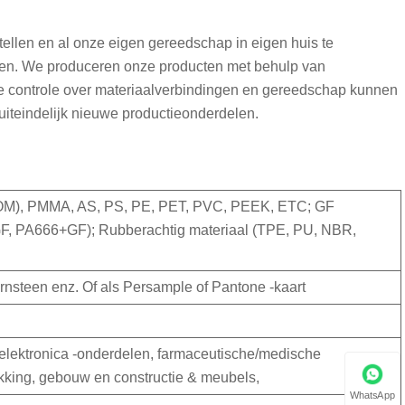
ellen en al onze eigen gereedschap in eigen huis te
delen. We produceren onze producten met behulp van
ige controle over materiaalverbindingen en gereedschap kunnen
uiteindelijk nieuwe productieonderdelen.
POM), PMMA, AS, PS, PE, PET, PVC, PEEK, ETC; GF
, PA666+GF); Rubberachtig materiaal (TPE, PU, ​​NBR,
arnsteen enz. Of als Persample of Pantone -kaart
elektronica -onderdelen, farmaceutische/medische
kking, gebouw en constructie & meubels,
WhatsApp