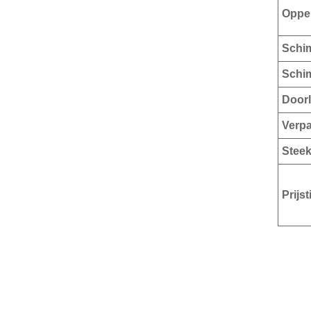
Oppe
Schi
Schi
Doorl
Verp
Steek
Prijst