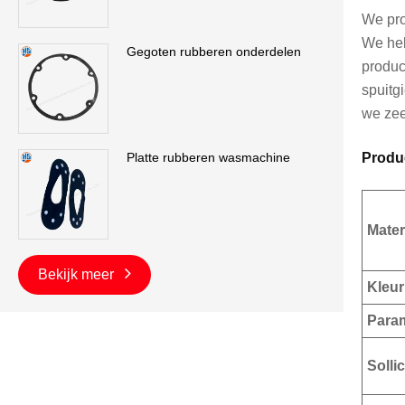
We pro
We heb
Gegoten rubberen onderdelen
produc
spuitg
we zee
Produ
Platte rubberen wasmachine
Mater
Bekijk meer
Kleur
Para
Sollic