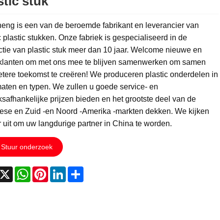
stic stuk
eng is een van de beroemde fabrikant en leverancier van
c plastic stukken. Onze fabriek is gespecialiseerd in de
tie van plastic stuk meer dan 10 jaar. Welcome nieuwe en
klanten om met ons mee te blijven samenwerken om samen
tere toekomst te creëren! We produceren plastic onderdelen in
aten en typen. We zullen u goede service- en
ksafhankelijke prijzen bieden en het grootste deel van de
ese en Zuid -en Noord -Amerika -markten dekken. We kijken
 uit om uw langdurige partner in China te worden.
Stuur onderzoek
acebook
X
WhatsApp
Pinterest
LinkedIn
Share