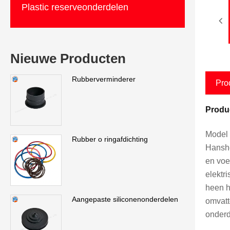
Plastic reserveonderdelen
Nieuwe Producten
Rubberverminderer
Pro
Produc
Model 
Rubber o ringafdichting
Hanshe
en voe
elektr
heen h
Aangepaste siliconenonderdelen
omvatt
onderd